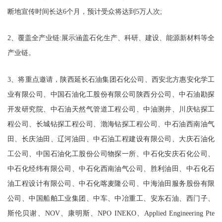
断地宣传时间长达
6
个月，预计受众将达到
5
万人次
;
2、
覆盖全产业链
:展示涵盖
石化
生产、科研、建设、
能源新材料
等全
产业链。
3、
将
重点
邀请
，
陕西延长石油集团石化公司
、
西安北方惠安化学工
业有限公司
、
中国石油化工股份有限公司陕西分公司、
中石油勘探
开发研究院、中石油天然气管道工程公司、中油测井、川庆钻探工
程公司、长城钻探工程公司、渤海钻探工程公司、中石油西南油气
田、长庆油田、辽河油田、中石油工程建设有限公司、大庆石油化
工公司、中国石油化工股份公司物探一所、中石化安庆石化公司、
中石化经纬有限公司、中石化西南油气公司、胜利油田、中石化石
油工程设计有限公司、中石化喀麦隆公司、中海油田服务股份有限
公司、中国船舶工业集团、中车、中冶重工、安东石油、西门子、
斯伦贝谢、
NOV、康明斯、NPO INEKO、Applied Engineering Pte