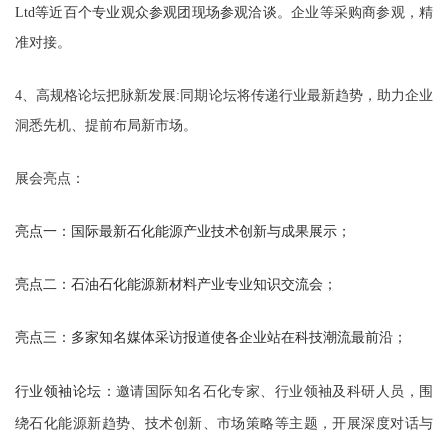
Ltd等近百个专业观众参观团现场参观洽谈。
企业等采购商参观，精
准对接。
4、
高规格论坛把脉新发展
:同期论坛将传递行业最新趋势，助力企业
洞悉先机、提前布局新市场。
展会亮点
：
亮点一：
国际
最新石化能源产
业技术创新与成果展示
；
亮点二：
石油石化能源新材料产业
专业知识交流
会
；
亮点三：
多家知名媒体采访报道使
各企业
站在科技潮流最前沿
；
行业领袖论坛：
邀请国际知名
石化
专家、行业领袖及科研人员，围
绕
石化能源新
趋势、技术创新、市场策略等主题，开展深度对话与