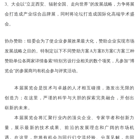
3、大会以“立足
西安
、辐射全国、走向世界
”的发展战略，力争将展
会打造成产业综合品牌展，同时将论坛打造成国际化高端学术盛
会。
协办赞助
：
组委会为了使企业参展效果最大化，赞助企业实现市场
发展战略之目的。特制定以下不同赞助方案
A方案B方案C方案三种
赞助单位各两家详情备索!特别另设行业相关的数个项奖，凡参加“博
览会”的参展商均有机会参与评奖活动。
本届展览会是
技术与卓越的人才相互碰撞，激发出无限的
创造力；在这里，严谨的科学与大胆的探索完美融合，开创出
崭新的未来。
本
届
展览会将汇聚行业内的顶尖企业、专家学者和创新力
量，展示最新的技术成果、前沿的发展理念和广阔的市场机
遇。在这里，您将有机会与同行们交流经验、分享见解，共同