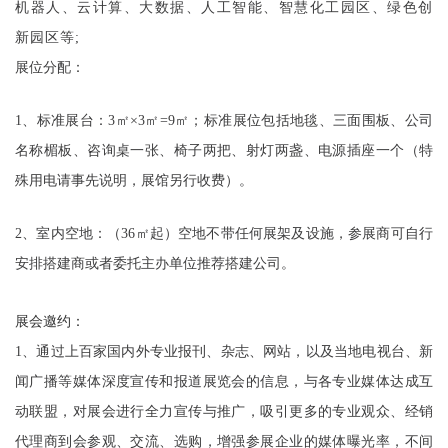
机器人、云计算、大数据、人工智能、智慧化工园区、绿色创
新园区等
;
展位分配：
1、标准展台：3㎡×3㎡=9㎡；标准展位包括地毯、三面围板、公司
名称楣板、咨询桌一张、椅子两把、射灯两盏、电源插座一个（特
殊用电请事先说明，展馆另行收费）。
2、室内空地：（36㎡起）空地不带任何展架及设施，参展商可自行
安排搭建商或者委托主办单位推荐搭建公司。
展会邀约：
1、
通过
上
百家国内外专业报刊、杂志、网站，以及当地电视台、新
闻广播等媒体
深度
宣传和报道展览会的信息，与各专业媒体达成互
动联盟，对展会进行全力宣传与推广，吸引更多的专业观众、经销
代理商到会参观、交流、选购
，
增强参展企业的媒体曝光率，不间