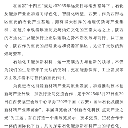
在国家
“十四五”规划和2035年远景目标纲要指导下，
石化
及能源产业
正加速向绿色化、智能化转型。
西安
，作为
西部
地
区重要的石化产业基地，拥有得天独厚的地理优势与产业集
群，
在这片承载着厚重历史与灿烂文化的三秦大地之上，陕西
的石油化工
及能源
行业正以蓬勃之势不断发展与前行。从古至
今，陕西作为重要的战略要地和资源富集区，见证了无数的辉
煌与变革。
石油化工
能源新材料
，这一充满活力与创新的领域，不仅
为我们的生活带来了无尽的便利，更在能源保障、工业发展等
方面发挥着不可替代的重要作用。
为促进石化能源新材料产业高质量发展，加速推动技术创
新与产业升级，加强行业间交流合作
，
定于
202
5
年
5
月
2
7
日至
29
日
在
西安临空
会展中心
举办
“202
5
中国（
西安
）国际石化
及能源
新材料
产业博览会
”
。本届博览会以
“
创新石化科技
·
点亮产业之
光
”为主题，旨在打造一个集展览展示、技术交流、贸易合作于
一体的国际化平台，共同探索石化能源新材料产业的绿色化、