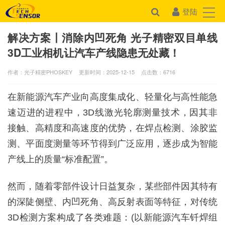
登陆
解决方案丨消除内凹死角 光子精密双目单线
3D工业相机让汽车产线隐患无处藏！
作者：光子精密PHOSKEY
更新时间：2025-12-15
点击数：
6716
在新能源汽车产业向高度集成化、轻量化与高性能急
速迈进的进程中，
3D线激光轮廓测量技术
，因其非
接触、高精度和高速度的优势，在
焊点检测、涂胶监
测、平面度测量
等环节得到广泛应用，逐步成为智能
产线上的质量“标准配置”。
然而，随着零部件设计日益复杂，某些部件因其特有
的
深陡侧壁、内凹死角、高反射表面
等特征，对传统
3D检测方案构成了
各类难题
：(以新能源汽车钎焊组