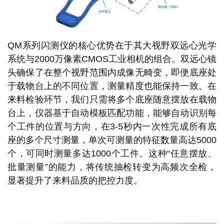
QM系列闪测仪的核心优势在于其
大视野双远心光学
系统
与
2000万像素CMOS工业相机
的组合。双远心镜
头确保了在整个视野范围内成像无畸变，即便底座处
于载物台上的不同位置，测量精度也能保持一致。在
来料检验环节，我们只需将多个底座随意摆放在载物
台上，仪器基于
自动模板匹配功能
，能够自动识别每
个工件的位置与方向，在
3-5秒内
一次性完成所有底
座的多个尺寸测量，单次可测量的特征数量高达
5000
个
，可同时测量多达
1000个工件
。这种“任意摆放、
批量测量”的能力，将传统抽检转变为高频次全检，
显著提升了来料品质的把控力度。