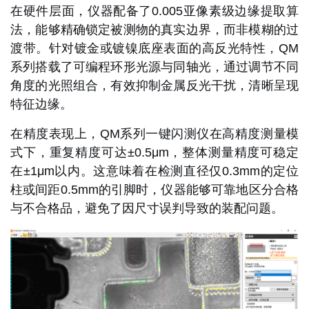
在硬件层面，仪器配备了
0.005亚像素级边缘提取算
法
，能够精确锁定被测物的真实边界，而非模糊的过
渡带。针对镀金或镀镍底座表面的高反光特性，QM
系列搭载了
可编程环形光源与同轴光
，通过调节不同
角度的光照组合，有效抑制金属反光干扰，清晰呈现
特征边缘。
在精度表现上，QM系列
一键闪测仪
在
高精度测量模
式下，重复精度可达±0.5μm
，整体测量精度可稳定
在±1μm以内。这意味着在检测直径仅0.3mm的定位
柱或间距0.5mm的引脚时，仪器能够可靠地区分合格
与不合格品，避免了因尺寸误判导致的装配问题。